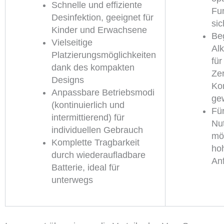
Schnelle und effiziente
Fun
Desinfektion, geeignet für
sic
Kinder und Erwachsene
Be
Vielseitige
Al
Platzierungsmöglichkeiten
für
dank des kompakten
Ze
Designs
Kom
Anpassbare Betriebsmodi
ge
(kontinuierlich und
Fü
intermittierend) für
Nu
individuellen Gebrauch
mö
Komplette Tragbarkeit
ho
durch wiederaufladbare
Anf
Batterie, ideal für
unterwegs