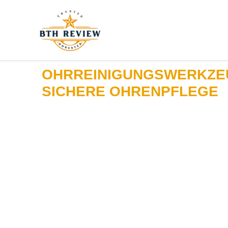
Zum
Inhalt
springen
OHRREINIGUNGSWERKZEU
SICHERE OHRENPFLEGE