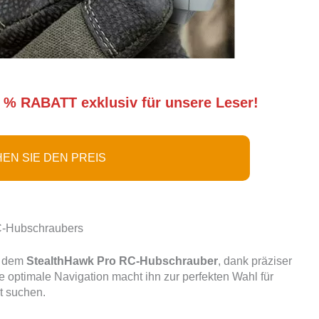
 % RABATT exklusiv für unsere Leser!
EN SIE DEN PREIS
RC-Hubschraubers
it dem
StealthHawk Pro RC-Hubschrauber
, dank präziser
e optimale Navigation macht ihn zur perfekten Wahl für
it suchen.