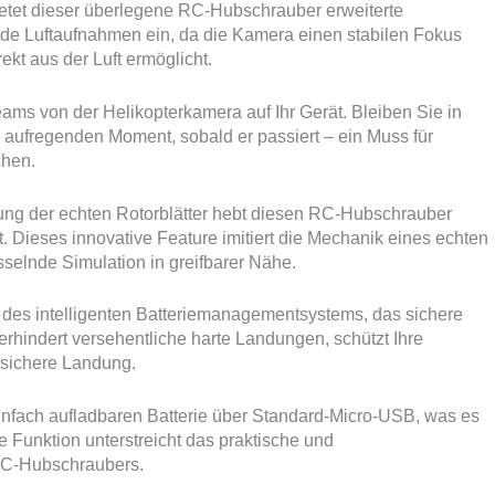
ietet dieser überlegene RC-Hubschrauber erweiterte
e Luftaufnahmen ein, da die Kamera einen stabilen Fokus
kt aus der Luft ermöglicht.
ams von der Helikopterkamera auf Ihr Gerät. Bleiben Sie in
n aufregenden Moment, sobald er passiert – ein Muss für
chen.
ng der echten Rotorblätter hebt diesen RC-Hubschrauber
et. Dieses innovative Feature imitiert die Mechanik eines echten
selnde Simulation in greifbarer Nähe.
k des intelligenten Batteriemanagementsystems, das sichere
rhindert versehentliche harte Landungen, schützt Ihre
d sichere Landung.
einfach aufladbaren Batterie über Standard-Micro-USB, was es
 Funktion unterstreicht das praktische und
RC-Hubschraubers.