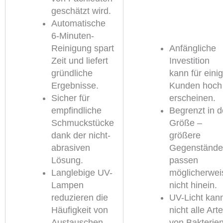
geschätzt wird.
Automatische
6-Minuten-
Reinigung spart
Anfängliche
Zeit und liefert
Investition
gründliche
kann für eini
Ergebnisse.
Kunden hoch
Sicher für
erscheinen.
empfindliche
Begrenzt in d
Schmuckstücke
Größe –
dank der nicht-
größere
abrasiven
Gegenstände
Lösung.
passen
Langlebige UV-
möglicherwei
Lampen
nicht hinein.
reduzieren die
UV-Licht kan
Häufigkeit von
nicht alle Art
Austauschen.
von Bakterie