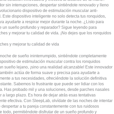
r sin interrupciones, despertar sintiéndote renovado y lleno
volucionario dispositivo de estimulación muscular anti-
 Este dispositivo inteligente no solo detecta tus ronquidos,
a ayudarte a respirar mejor durante la noche. ¿Listo para
 de un sueño profundo y reparador? Sigue leyendo para
es y mejorar tu calidad de vida. ¡No dejes que los ronquidos
hes y mejorar tu calidad de vida
 noche de sueño ininterrumpido, sintiéndote completamente
ispositivo de estimulación muscular contra los ronquidos
un sueño lejano, ¡sino una realidad alcanzable! Este innovador
 también actúa de forma suave y precisa para ayudarte a
mente a tus necesidades, ofreciéndote la solución definitiva
stante. Sabemos lo frustrante que puede ser lidiar con los
da. Has probado mil y una soluciones, desde parches nasales
a largo plazo. Es hora de dejar atrás esas tentativas
nte efectiva. Con SleepLab, olvídate de las noches de intentar
de despertar a tu pareja constantemente con tus ruidosos
e todo, permitiéndote disfrutar de un sueño profundo y