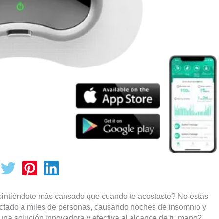
 sintiéndote más cansado que cuando te acostaste? No estás
afectado a miles de personas, causando noches de insomnio y
y una solución innovadora y efectiva al alcance de tu mano?