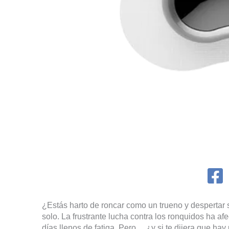
¿Estás harto de roncar como un trueno y despertar
solo. La frustrante lucha contra los ronquidos ha 
días llenos de fatiga. Pero… ¿y si te dijera que ha