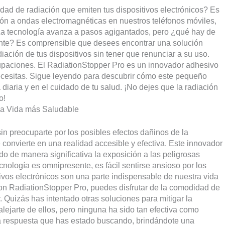
dad de radiación que emiten tus dispositivos electrónicos? Es
ón a ondas electromagnéticas en nuestros teléfonos móviles,
o. La tecnología avanza a pasos agigantados, pero ¿qué hay de
ente? Es comprensible que desees encontrar una solución
adiación de tus dispositivos sin tener que renunciar a su uso.
upaciones. El RadiationStopper Pro es un innovador adhesivo
necesitas. Sigue leyendo para descubrir cómo este pequeño
diaria y en el cuidado de tu salud. ¡No dejes que la radiación
o!
una Vida más Saludable
 sin preocuparte por los posibles efectos dañinos de la
 convierte en una realidad accesible y efectiva. Este innovador
o de manera significativa la exposición a las peligrosas
ología es omnipresente, es fácil sentirse ansioso por los
ivos electrónicos son una parte indispensable de nuestra vida
on RadiationStopper Pro, puedes disfrutar de la comodidad de
 Quizás has intentado otras soluciones para mitigar la
 alejarte de ellos, pero ninguna ha sido tan efectiva como
a respuesta que has estado buscando, brindándote una