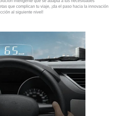
olución inteligente que se adapta a tus necesidades
tas que complican tu viaje, ¡da el paso hacia la innovación
ción al siguiente nivel!