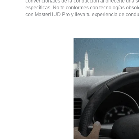
convencionales de la conducción al ofrecerte una s
específicas. No te conformes con tecnologías obsole
con MasterHUD Pro y lleva tu experiencia de conduc