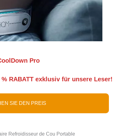
CoolDown Pro
 % RABATT exklusiv für unsere Leser!
EN SIE DEN PREIS
aire Refroidisseur de Cou Portable