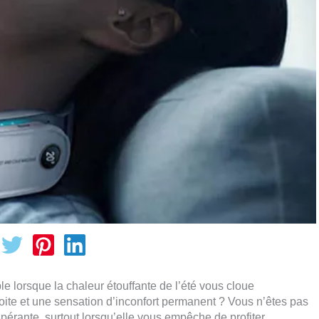
e lorsque la chaleur étouffante de l’été vous cloue
moite et une sensation d’inconfort permanent ? Vous n’êtes pas
spérante, surtout lorsqu’elle vous empêche de profiter