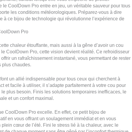
ue le CoolDown Pro entre en jeu, un véritable sauveur pour tous
importe les conditions météorologiques. Préparez-vous à dire
 à ce bijou de technologie qui révolutionne l’expérience de
c CoolDown Pro
tte chaleur étouffante, mais aussi à la gêne d’avoir un cou
 le CoolDown Pro, cette vision devient réalité. Ce refroidisseur
offrir un rafraîchissement instantané, vous permettant de rester
s plus chaudes.
ont un allié indispensable pour tous ceux qui cherchent à
et facile à utiliser, il s’adapte parfaitement à votre cou pour
 le plus besoin. Finis les solutions temporaires inefficaces, le
ale et un confort maximal.
e CoolDown Pro excelle. En effet, ce petit bijou de
catif en vous offrant un soulagement immédiat et en vous
ein cœur de l’été. Fini le stress lié à la chaleur, avec le
nt de chaque moment sans être gêné par l’inconfort thermique.