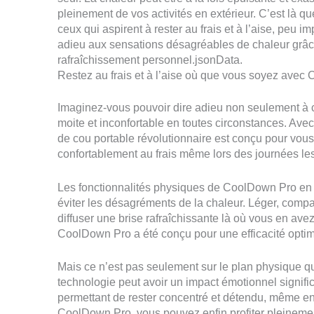
pleinement de vos activités en extérieur. C’est là q
ceux qui aspirent à rester au frais et à l’aise, peu 
adieu aux sensations désagréables de chaleur grâce
rafraîchissement personnel.jsonData.
Restez au frais et à l’aise où que vous soyez ave
Imaginez-vous pouvoir dire adieu non seulement à ce
moite et inconfortable en toutes circonstances. Avec
de cou portable révolutionnaire est conçu pour vous 
confortablement au frais même lors des journées le
Les fonctionnalités physiques de CoolDown Pro en f
éviter les désagréments de la chaleur. Léger, compact 
diffuser une brise rafraîchissante là où vous en avez
CoolDown Pro a été conçu pour une efficacité optim
Mais ce n’est pas seulement sur le plan physique qu
technologie peut avoir un impact émotionnel signifi
permettant de rester concentré et détendu, même en pl
CoolDown Pro, vous pouvez enfin profiter pleineme