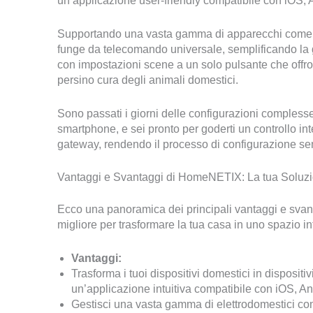
un’applicazione user-friendly compatibile con iOS, A
Supportando una vasta gamma di apparecchi come T
funge da telecomando universale, semplificando la 
con impostazioni scene a un solo pulsante che off
persino cura degli animali domestici.
Sono passati i giorni delle configurazioni comples
smartphone, e sei pronto per goderti un controllo in
gateway, rendendo il processo di configurazione sem
Vantaggi e Svantaggi di HomeNETIX: La tua Soluzio
Ecco una panoramica dei principali vantaggi e svan
migliore per trasformare la tua casa in uno spazio in
Vantaggi:
Trasforma i tuoi dispositivi domestici in dispositiv
un’applicazione intuitiva compatibile con iOS, An
Gestisci una vasta gamma di elettrodomestici com