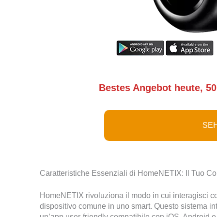
Bestes Angebot heute, 50
SEH
Caratteristiche Essenziali di HomeNETIX: Il Tuo Con
HomeNETIX rivoluziona il modo in cui interagisci con
dispositivo comune in uno smart. Questo sistema intui
un’app user-friendly compatibile con iOS, Android 