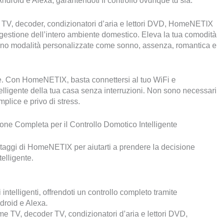
ndroid e Alexa, garantendoti il controllo ovunque tu sia.
V, decoder, condizionatori d’aria e lettori DVD, HomeNETIX
gestione dell’intero ambiente domestico. Eleva la tua comodità
rono modalità personalizzate come sonno, assenza, romantica e
se. Con HomeNETIX, basta connettersi al tuo WiFi e
telligente della tua casa senza interruzioni. Non sono necessari
plice e privo di stress.
ne Completa per il Controllo Domotico Intelligente
taggi di HomeNETIX per aiutarti a prendere la decisione
telligente.
i intelligenti, offrendoti un controllo completo tramite
droid e Alexa.
e TV, decoder TV, condizionatori d’aria e lettori DVD,