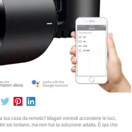
e la tua casa da remoto? Magari vorresti accendere le luci,
tre sei lontano, ma non hai la soluzione adatta. È qui che