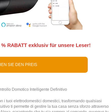
 % RABATT exklusiv für unsere Leser!
EN SIE DEN PREIS
trollo Domotico Intelligente Definitivo
 i tuoi elettrodomestici domestici, trasformando qualsiasi
tivo ti permette di gestire la tua casa senza sforzo attraverso
e Alexa, garantendo che tu sia sempre al comando, ovunque tu