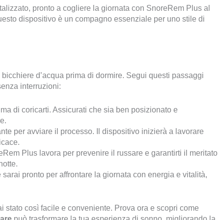
rivitalizzato, pronto a cogliere la giornata con SnoreRem Plus al
questo dispositivo è un compagno essenziale per uno stile di
bicchiere d’acqua prima di dormire. Segui questi passaggi
senza interruzioni:
ma di coricarti. Assicurati che sia ben posizionato e
e.
te per avviare il processo. Il dispositivo inizierà a lavorare
icace.
Rem Plus lavora per prevenire il russare e garantirti il meritato
notte.
 sarai pronto per affrontare la giornata con energia e vitalità,
 stato così facile e conveniente. Prova ora e scopri come
sare
può trasformare la tua esperienza di sonno, migliorando la