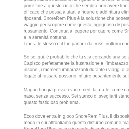
porre fine a questo ciclo che sembra non avere fine
efficace che possa aiutarti a ridurre e addirittura el
riposanti. SnoreRem Plus è la soluzione che potrest
viaggio per scoprire come questo ingegnoso dispositi
russamento. Continua a leggere per capire come Snor
e la serenità notturna.
Libera te stesso e il tuo partner dai russi notturni
Se sei qui, è probabile che tu stia cercando una sol
Capisco perfettamente la frustrazione e l’imbaraz
insonni, i momenti imbarazzanti durante i viaggi o le 
legate al russare possono influire pesantemente sulla
Magari hai già provato vari rimedi fai-da-te, come ca
naso, senza successo. Sei stanco di svegliarti stanco
questo fastidioso problema.
Ecco dove entra in gioco SnoreRem Plus, il disposit
modo in cui affrontiamo questo disturbo comune ma 
SnoreRem Plus agisce in modo discreto e non invasivo