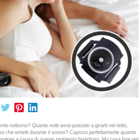
nto notturno? Quante notti avrai passato a girarti nel letto,
oso che emetti durante il sonno? Capisco perfettamente quanto
oratore a causa di questo problema fastidioso. Ma cosa fare per