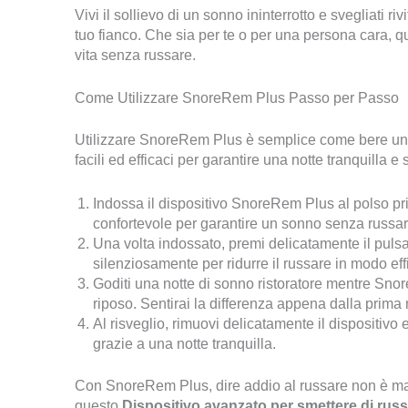
Vivi il sollievo di un sonno ininterrotto e svegliati 
tuo fianco. Che sia per te o per una persona cara, 
vita senza russare.
Come Utilizzare SnoreRem Plus Passo per Passo
Utilizzare SnoreRem Plus è semplice come bere un 
facili ed efficaci per garantire una notte tranquilla e 
Indossa il dispositivo SnoreRem Plus al polso pri
confortevole per garantire un sonno senza russar
Una volta indossato, premi delicatamente il pulsan
silenziosamente per ridurre il russare in modo eff
Goditi una notte di sonno ristoratore mentre Snore
riposo. Sentirai la differenza appena dalla prima 
Al risveglio, rimuovi delicatamente il dispositivo e
grazie a una notte tranquilla.
Con SnoreRem Plus, dire addio al russare non è mai
questo
Dispositivo avanzato per smettere di rus