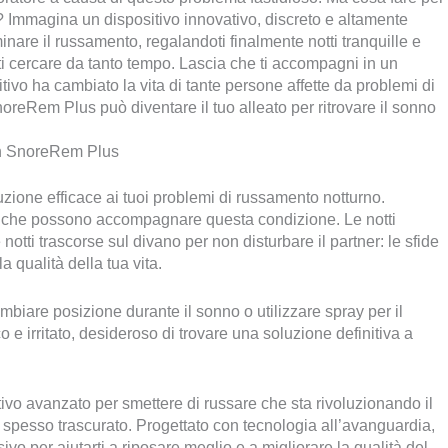
? Immagina un dispositivo innovativo, discreto e altamente
iminare il russamento, regalandoti finalmente notti tranquille e
i cercare da tanto tempo. Lascia che ti accompagni in un
vo ha cambiato la vita di tante persone affette da problemi di
eRem Plus può diventare il tuo alleato per ritrovare il sonno
 con SnoreRem Plus
uzione efficace ai tuoi problemi di russamento notturno.
zo che possono accompagnare questa condizione. Le notti
notti trascorse sul divano per non disturbare il partner: le sfide
 qualità della tua vita.
mbiare posizione durante il sonno o utilizzare spray per il
 e irritato, desideroso di trovare una soluzione definitiva a
ivo avanzato per smettere di russare che sta rivoluzionando il
spesso trascurato. Progettato con tecnologia all’avanguardia,
 per aiutarti a riposare meglio e a migliorare la qualità del