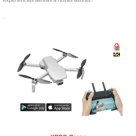
experiências aéreas a novas alturas?
.