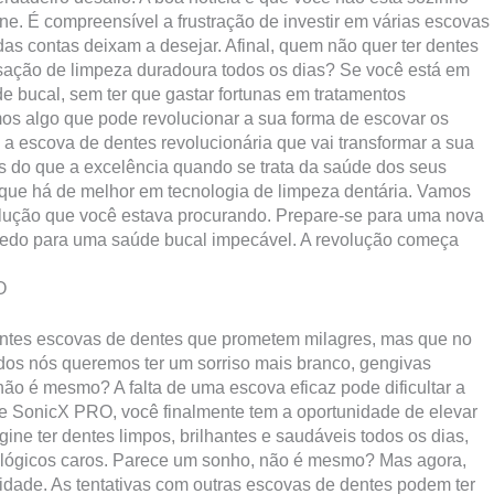
e. É compreensível a frustração de investir em várias escovas
as contas deixam a desejar. Afinal, quem não quer ter dentes
ação de limpeza duradoura todos os dias? Se você está em
e bucal, sem ter que gastar fortunas em tratamentos
mos algo que pode revolucionar a sua forma de escovar os
 escova de dentes revolucionária que vai transformar a sua
s do que a excelência quando se trata da saúde dos seus
 que há de melhor em tecnologia de limpeza dentária. Vamos
lução que você estava procurando. Prepare-se para uma nova
redo para uma saúde bucal impecável. A revolução começa
O
erentes escovas de dentes que prometem milagres, mas que no
dos nós queremos ter um sorriso mais branco, gengivas
o é mesmo? A falta de uma escova eficaz pode dificultar a
e SonicX PRO, você finalmente tem a oportunidade de elevar
ine ter dentes limpos, brilhantes e saudáveis todos os dias,
tológicos caros. Parece um sonho, não é mesmo? Mas agora,
dade. As tentativas com outras escovas de dentes podem ter