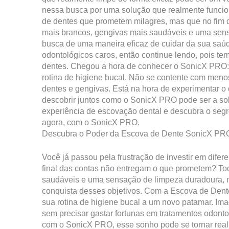
nessa busca por uma solução que realmente funcion
de dentes que prometem milagres, mas que no fim d
mais brancos, gengivas mais saudáveis e uma sens
busca de uma maneira eficaz de cuidar da sua saúd
odontológicos caros, então continue lendo, pois te
dentes. Chegou a hora de conhecer o SonicX PRO: a
rotina de higiene bucal. Não se contente com meno
dentes e gengivas. Está na hora de experimentar o
descobrir juntos como o SonicX PRO pode ser a so
experiência de escovação dental e descubra o seg
agora, com o SonicX PRO.
Descubra o Poder da Escova de Dente SonicX PR
Você já passou pela frustração de investir em dif
final das contas não entregam o que prometem? To
saudáveis e uma sensação de limpeza duradoura, nã
conquista desses objetivos. Com a Escova de Dent
sua rotina de higiene bucal a um novo patamar. Imag
sem precisar gastar fortunas em tratamentos odon
com o SonicX PRO, esse sonho pode se tornar reali