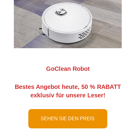
GoClean Robot
Bestes Angebot heute, 50 % RABATT
exklusiv für unsere Leser!
SEHEN SIE DEN PREIS