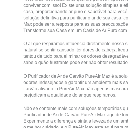
conviver com isso! Existe uma solução simples e e
casa, proporcionando ar puro e saudável para você
solução definitiva para purificar o ar de sua casa, 
Max pode ser a resposta para as suas preocupaçõe
Transforme sua Casa em um Oasis de Ar Puro com o
O ar que respiramos influencia diretamente nossa 
natural se sentir cansado, ter dores de cabeça freq
tentou de tudo para eliminar os odores desagradáv
sabe o quão frustrante pode ser não obter resultad
O Purificador de Ar de Carvão PureAir Max é a solu
odores indesejados e garantir um ambiente mais sa
carvão ativado, o PureAir Max não apenas mascara,
prejudicam a qualidade do ar que respiramos.
Não se contente mais com soluções temporárias qu
Purificador de Ar de Carvão PureAir Max age de form
Experimente a diferença e sinta a leveza de um am
o melhor cuidado, e o PureAir Max está aqui para of