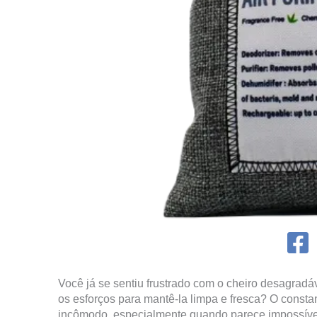
Você já se sentiu frustrado com o cheiro desagrad
os esforços para mantê-la limpa e fresca? O const
incômodo, especialmente quando parece impossível d