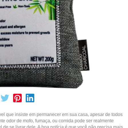
ável que insiste em permanecer em sua casa, apesar de todos
ante odor de mofo, fumaça, ou comida pode ser realmente
e se livrar dele. A boa notícia é que você não precisa mais