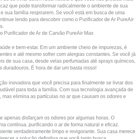
ficaz que pode transformar radicalmente o ambiente de sua
 e sua família respirarem. Se você está em busca de uma
continue lendo para descobrir como o Purificador de Ar PureAir
s.
 Purificador de Ar de Carvão PureAir Max
saúde e bem-estar. Em um ambiente cheio de impurezas, é
uentes e até mesmo sofrer com alergias constantes. Se você já
eis de sua casa, desde velas perfumadas até sprays químicos,
os duradouros. É hora de dar um basta nisso!
ção inovadora que você precisa para finalmente se livrar dos
udável para toda a família. Com sua tecnologia avançada de
 mas elimina as partículas no ar que causam os odores e
e apenas disfarçam os odores por algumas horas. O
a contínua, purificando o ar de forma natural e eficaz.
biente verdadeiramente limpo e revigorante. Sua casa merece
erecer a solução definitiva que você tanto busca.