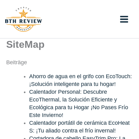
Skip
to
content
SiteMap
Beiträge
Ahorro de agua en el grifo con EcoTouch:
¡Solución inteligente para tu hogar!
Calentador Personal: Descubre
EcoThermal, la Solución Eficiente y
Ecológica para tu Hogar ¡No Pases Frío
Este Invierno!
Calentador portátil de cerámica EcoHeat
S: ¡Tu aliado contra el frío invernal!
Cortadora de cabello EasyTrim Pro: La